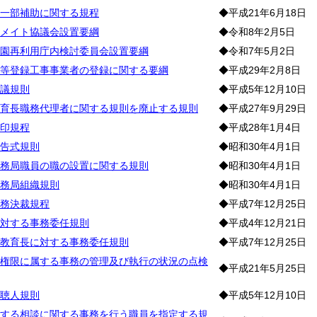
一部補助に関する規程
◆平成21年6月18日
メイト協議会設置要綱
◆令和8年2月5日
園再利用庁内検討委員会設置要綱
◆令和7年5月2日
等登録工事事業者の登録に関する要綱
◆平成29年2月8日
議規則
◆平成5年12月10日
育長職務代理者に関する規則を廃止する規則
◆平成27年9月29日
印規程
◆平成28年1月4日
告式規則
◆昭和30年4月1日
務局職員の職の設置に関する規則
◆昭和30年4月1日
務局組織規則
◆昭和30年4月1日
務決裁規程
◆平成7年12月25日
対する事務委任規則
◆平成4年12月21日
教育長に対する事務委任規則
◆平成7年12月25日
権限に属する事務の管理及び執行の状況の点検
◆平成21年5月25日
聴人規則
◆平成5年12月10日
する相談に関する事務を行う職員を指定する規