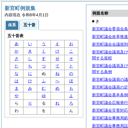
新宮町例規集
例規名称
内容現在 令和8年4月1日
■ き
体系
五十音
新宮町議会委員会条
五十音表
新宮町議会改革推進
あ
い
う
え
お
新宮町議会会議規則
か
き
く
け
こ
新宮町議会議員及び
関する規程
さ
し
す
せ
そ
新宮町議会議員及び
た
ち
つ
て
と
関する条例
な
に
ぬ
ね
の
新宮町議会議員の議
は
ひ
ふ
へ
ほ
新宮町議会議員の定
ま
み
む
め
も
新宮町議会基本条例
や
ゆ
よ
新宮町議会広報発行
ら
り
る
れ
ろ
新宮町議会災害対応
わ
を
ん
新宮町議会事務局処
新宮町議会事務局設