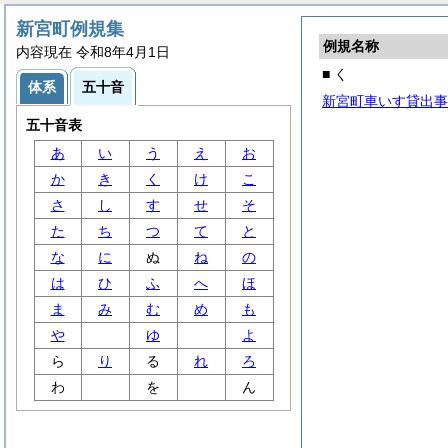
新宮町例規集
例規名称
内容現在 令和8年4月1日
■ く
体系
五十音
新宮町車いす貸出事
五十音表
あ
い
う
え
お
か
き
く
け
こ
さ
し
す
せ
そ
た
ち
つ
て
と
な
に
ぬ
ね
の
は
ひ
ふ
へ
ほ
ま
み
む
め
も
や
ゆ
よ
ら
り
る
れ
ろ
わ
を
ん