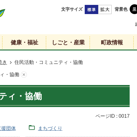
文字サイズ
背景色
健康・福祉
しごと・産業
町政情報
続き
住民活動・コミュニティ・協働
ィ・協働
ティ・協働
ページID :
0017
支援団体
まちづくり