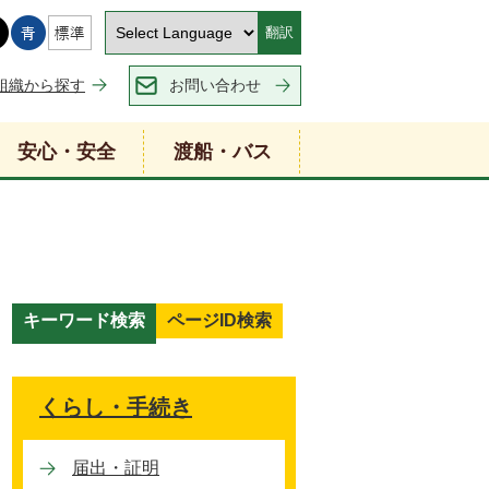
翻訳
組織から探す
お問い合わせ
安心・安全
渡船・バス
キーワード検索
ページID検索
キ
ー
ワ
くらし・手続き
ー
ド
届出・証明
検