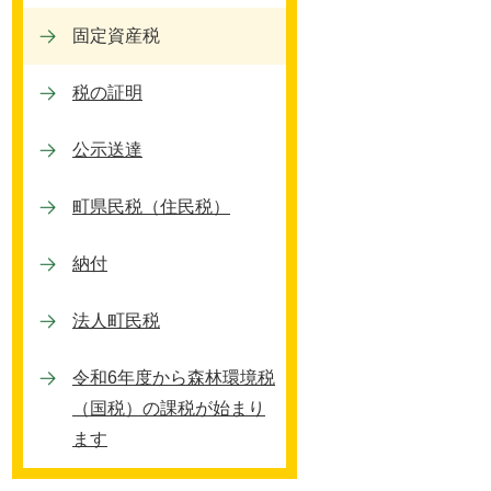
索
固定資産税
税の証明
公示送達
町県民税（住民税）
納付
法人町民税
令和6年度から森林環境税
（国税）の課税が始まり
ます