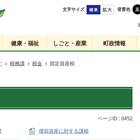
文字サイズ
背景色
健康・福祉
しごと・産業
町政情報
す
税務課
税金
固定資産税
ページID :
0452
問
償却資産に対する課税