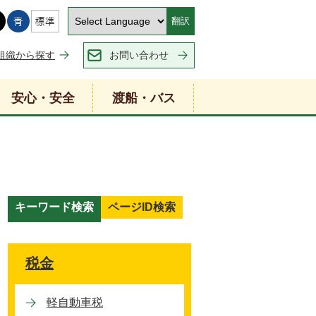
翻訳
組織から探す
お問い合わせ
安心・安全
渡船・バス
キーワード検索
ページID検索
キ
ー
ワ
税金
ー
ド
軽自動車税
検