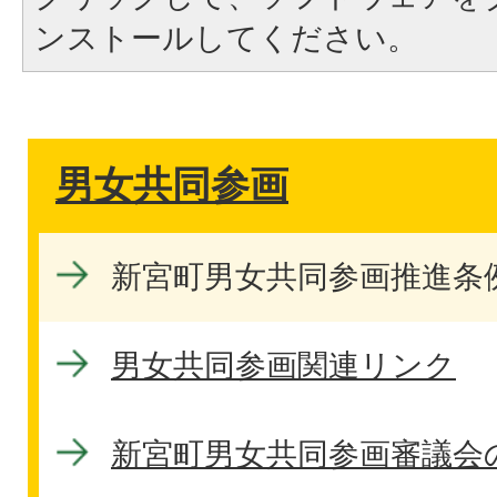
ンストールしてください。
男女共同参画
新宮町男女共同参画推進条
男女共同参画関連リンク
新宮町男女共同参画審議会