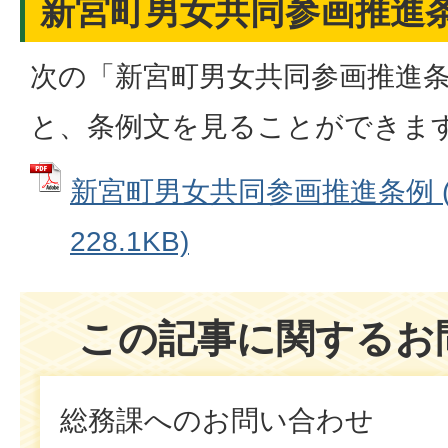
新宮町男女共同参画推進
次の「新宮町男女共同参画推進
と、条例文を見ることができま
新宮町男女共同参画推進条例 (
228.1KB)
この記事に関するお
総務課へのお問い合わせ