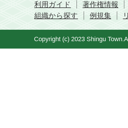
利用ガイド
著作権情報
組織から探す
例規集
Copyright (c) 2023 Shingu Town.A