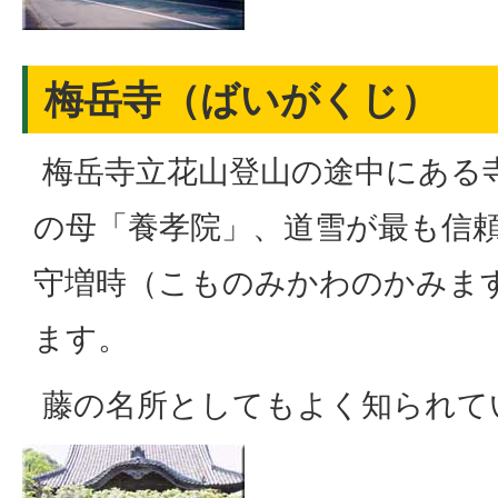
梅岳寺（ばいがくじ）
梅岳寺立花山登山の途中にある
の母「養孝院」、道雪が最も信
守増時（こものみかわのかみま
ます。
藤の名所としてもよく知られて