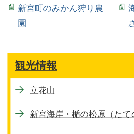
新宮町のみかん狩り農
園
観光情報
立花山
新宮海岸・楯の松原（たて