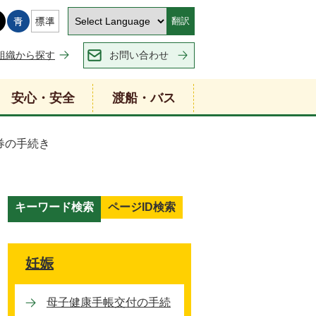
翻訳
組織から探す
お問い合わせ
安心・安全
渡船・バス
券の手続き
キーワード検索
ページID検索
キ
ー
ワ
妊娠
ー
ド
母子健康手帳交付の手続
検