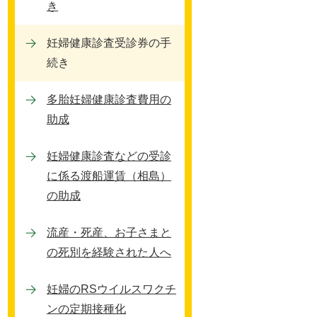
索
き
妊婦健康診査受診券の手
続き
多胎妊婦健康診査費用の
助成
妊婦健康診査などの受診
に係る渡船運賃（相島）
の助成
流産・死産、お子さまと
の死別を経験された人へ
妊婦のRSウイルスワクチ
ンの定期接種化