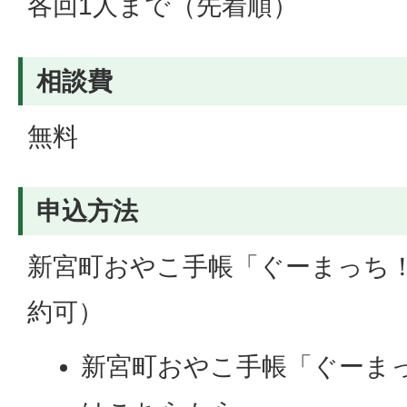
各回1人まで（先着順）
相談費
無料
申込方法
新宮町おやこ手帳「ぐーまっち
約可）
新宮町おやこ手帳「ぐーま