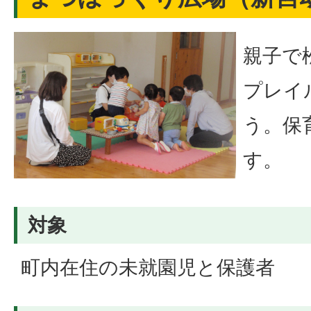
親子で
プレイ
う。保
す。
対象
町内在住の未就園児と保護者