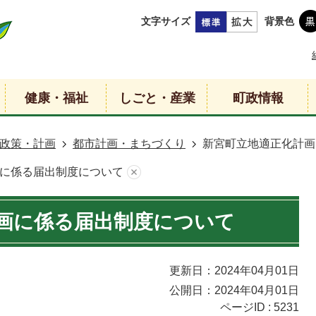
文字サイズ
背景色
健康・福祉
しごと・産業
町政情報
政策・計画
都市計画・まちづくり
新宮町立地適正化計画
に係る届出制度について
画に係る届出制度について
更新日：2024年04月01日
公開日：2024年04月01日
ページID :
5231