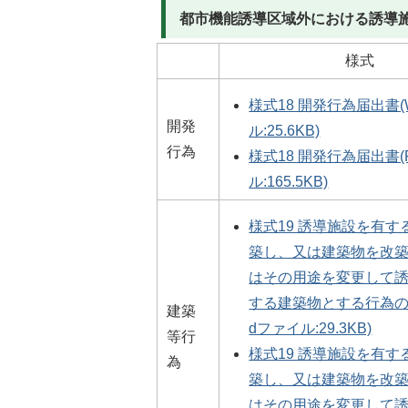
都市機能誘導区域外における誘導
様式
様式18 開発行為届出書(
開発
ル:25.6KB)
行為
様式18 開発行為届出書(
ル:165.5KB)
様式19 誘導施設を有
築し、又は建築物を改
はその用途を変更して
する建築物とする行為の届
建築
dファイル:29.3KB)
等行
様式19 誘導施設を有
為
築し、又は建築物を改
はその用途を変更して