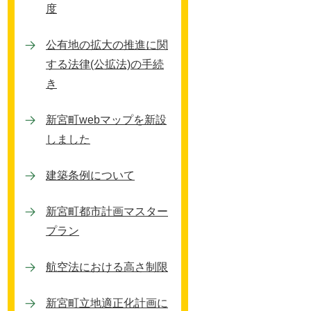
度
公有地の拡大の推進に関
する法律(公拡法)の手続
き
新宮町webマップを新設
しました
建築条例について
新宮町都市計画マスター
プラン
航空法における高さ制限
新宮町立地適正化計画に