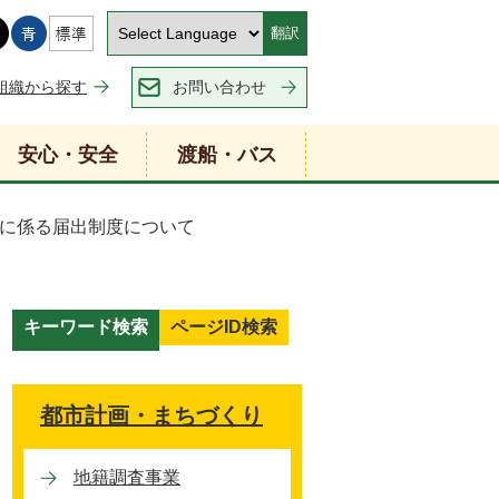
翻訳
組織から探す
お問い合わせ
安心・安全
渡船・バス
に係る届出制度について
キーワード検索
ページID検索
キ
ー
ワ
都市計画・まちづくり
ー
ド
地籍調査事業
検