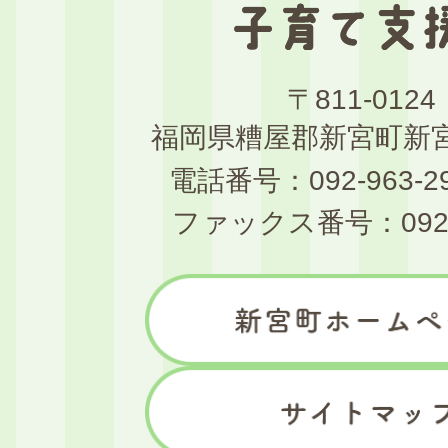
ー
オ
ー
〒811-012
レ
福岡県糟屋郡新宮町新宮
新
電話番号：092-963-2
宮
ファックス番号：092-9
子
育
て
支
援