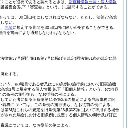
聴くことが必要であると認めるときは、
新宮町情報公開・個人情報
保護審査会
(以下「審査会」という。)
に諮問することができる。
っては、30日以内)
にしなければならない。
ただし、法第77条第
入しない。
は、
同項
に規定する期間を30日以内に限り延長することができる。
理由を書面により通知しなければならない。
。
年法律第37号)
附則第1条第7号に掲げる規定
(同法第51条の規定に限
、廃止する。
という。)
の職員である者又はこの条例の施行前において旧実施機
2条第1号に規定する個人情報
(以下「旧個人情報」という。)
の内容
この条例の施行後も、なお従前の例による。
していた者に係る旧条例第11条第3項の規定による当該事務に関
い義務については、この条例の施行後も、なお従前の例による。
くは第3項
(これらの規定を旧条例第23条第2項において準用する場合
る請求がされた場合における旧条例に規定する個人情報の開示及び訂正
査審議については、なお従前の例による。