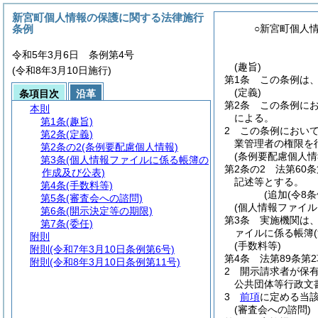
新宮町個人情報の保護に関する法律施行
条例
○新宮町個人
令和5年3月6日 条例第4号
(趣旨)
(令和8年3月10日施行)
第1条
この条例は
(定義)
条項目次
沿革
第2条
この条例に
本則
による。
第1条
(趣旨)
2
この条例におい
第2条
(定義)
業管理者の権限を
第2条の2
(条例要配慮個人情報)
(条例要配慮個人情
第3条
(個人情報ファイルに係る帳簿の
第2条の2
法第60
作成及び公表)
記述等とする。
第4条
(手数料等)
(追加(令8条
第5条
(審査会への諮問)
(個人情報ファイ
第6条
(開示決定等の期限)
第3条
実施機関は、
第7条
(委任)
ァイルに係る帳簿
附則
(手数料等)
附則
(令和7年3月10日条例第6号)
第4条
法第89条第
附則
(令和8年3月10日条例第11号)
2
開示請求者が保
公共団体等行政文
3
前項
に定める当
(審査会への諮問)