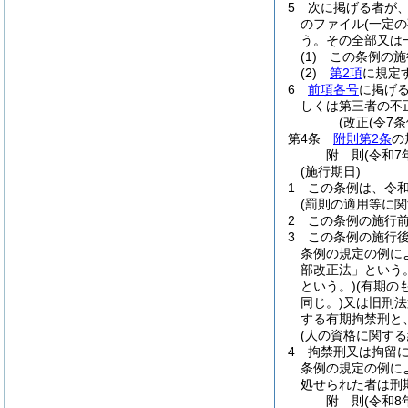
5
次に掲げる者が
のファイル
(一定
う。その全部又は
(1)
この条例の施
(2)
第2項
に規定
6
前項各号
に掲げ
しくは第三者の不
(改正(令7条
第4条
附則第2条
の
附
則
(令和7
(施行期日)
1
この条例は、令和
(罰則の適用等に関
2
この条例の施行
3
この条例の施行
条例の規定の例に
部改正法」という。
という。)
(有期の
同じ。)
又は旧刑法
する有期拘禁刑と
(人の資格に関する
4
拘禁刑又は拘留
条例の規定の例に
処せられた者は刑
附
則
(令和8