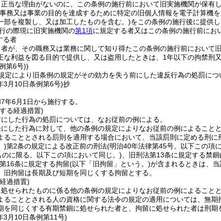
、正当な理由がないのに、この条例の施行前において旧実施機関が保有
の事務又は事業の目的を達成するために特定の旧個人情報を電子計算機
一部を複製し、又は加工したものを含む。)
をこの条例の施行後に提供し
行の際現に旧実施機関の
第1項
に規定する者又はこの条例の施行前にお
する者
る者が、その職務又は業務に関して知り得たこの条例の施行前において
正な利益を図る目的で提供し、又は盗用したときは、1年以下の拘禁刑又
例第6号))
規定により旧条例の規定がその効力を失う前にした違反行為の処罰につ
年3月10日
条例第6号)
抄
7年6月1日から施行する。
する経過措置)
前にした行為の処罰については、なお従前の例による。
後にした行為に対して、他の条例の規定によりなお従前の例によること
よることとされる罰則を適用する場合において、当該罰則に定める刑に
)
第2条の規定による改正前の刑法
(明治40年法律第45号。以下この項
ものに限る。以下この項において同じ。)
、旧刑法第13条に規定する禁錮
第16条に規定する拘留
(以下「旧拘留」という。)
が含まれるときは、当
、旧拘留は長期及び短期を同じくする拘留とする。
経過措置)
に処せられたものに係る他の条例の規定によりなお従前の例によること
よることとされる人の資格に関する法令の規定の適用については、無期
期を同じくする有期禁錮に処せられた者と、拘留に処せられた者は刑期
年3月10日
条例第11号)