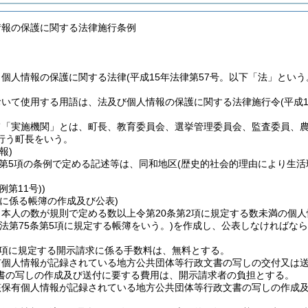
情報の保護に関する法律施行条例
、個人情報の保護に関する法律
(平成15年法律第57号。以下「法」という
おいて使用する用語は、法及び個人情報の保護に関する法律施行令
(平成
て「実施機関」とは、町長、教育委員会、選挙管理委員会、監査委員、
行う町長をいう。
報)
条第5項の条例で定める記述等は、同和地区
(歴史的社会的理由により生活
例第11号))
ルに係る帳簿の作成及び公表)
本人の数が規則で定める数以上令第20条第2項に規定する数未満の個人
(法第75条第5項に規定する帳簿をいう。)
を作成し、公表しなければなら
2項に規定する開示請求に係る手数料は、無料とする。
有個人情報が記録されている地方公共団体等行政文書の写しの交付又は
書の写しの作成及び送付に要する費用は、開示請求者の負担とする。
該保有個人情報が記録されている地方公共団体等行政文書の写しの作成