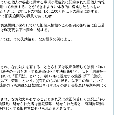
していた個人の秘密に属する事項が電磁的に記録された旧個人情報
を用いて検索することができるように体系的に構成したものをい
たときは、2年以下の拘禁刑又は100万円以下の罰金に処する。
いて旧実施機関の職員であった者
旧実施機関が保有していた旧個人情報をこの条例の施行後に自己若
は50万円以下の罰金に処する。
いては、その失効後も、なお従前の例による。
とされ、なお効力を有することとされ又は改正前若しくは廃止前の
刑法等の一部を改正する法律
(令和4年法律第67号。以下「刑法等一
において「旧刑法」という。)
第12条に規定する懲役
(以下「懲役」
(以下「禁錮」という。)
(有期のものに限る。以下この項において
該刑のうち懲役又は禁錮はそれぞれその刑と長期及び短期を同じく
とされ、なお効力を有することとされ又は改正前若しくは廃止前の
拘禁刑に処せられた者は無期禁錮に処せられた者と、有期拘禁刑に
を同じくする旧拘留に処せられた者とみなす。