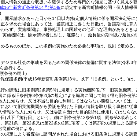
、個人情報の適正な取扱いを確保するため専門的な知見に基づく意見を
平成16年新宮町条例第14号)
第1条
に規定する新宮町情報公開・個人情報
)
、開示請求があった日から14日以内
(特定個人情報に係る開示決定等にあ
補正を求めた場合にあっては、当該補正に要した日数は、当該期間に算
かわらず、実施機関は、事務処理上の困難その他正当な理由があるとき
、実施機関は、開示請求者に対し、遅滞なく、延長後の期間及び延長の
定めるもののほか、この条例の実施のため必要な事項は、規則で定める
、デジタル社会の形成を図るための関係法律の整備に関する法律
(令和3
ら施行する。
護条例の廃止)
情報保護条例
(平成16年新宮町条例第13号。以下「旧条例」という。)
は
行の際現に旧条例第2条第5号に規定する実施機関
(以下「旧実施機関」
者に係る旧条例第3条第2項の規定による職務に関して知り得た旧条例第
他人に知らせ、又は不当な目的に利用してはならない義務については、
において旧実施機関から委託を受けた旧個人情報を取り扱う事務に従事
人情報を他人に知らせ、又は委託を受けた目的以外に使用してはならな
の日
(以下「施行日」という。)
前に旧条例第12条第1項、同条第2項若し
条、第21条、第22条又は第22条の2第1項若しくは第2項の規定によ
お従前の例による。
例の規定により審査会に諮問がされた場合における旧条例に規定する調