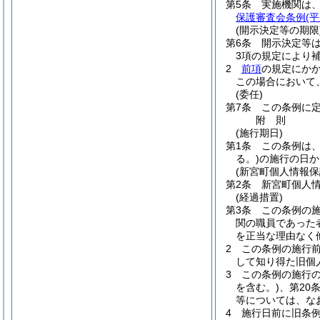
第5条
実施機関は
保護審査会条例
(
(開示決定等の期限
第6条
開示決定等は
3項の規定により
2
前項
の規定にか
この場合において
(委任)
第7条
この条例に
附
則
(施行期日)
第1条
この条例は
る。)
の施行の日か
(新宮町個人情報保
第2条
新宮町個人
(経過措置)
第3条
この条例の施
関の職員であった
を正当な理由なく
2
この条例の施行前
して知り得た旧個
3
この条例の施行
を含む。)
、第20
等については、な
4
施行日前に旧条