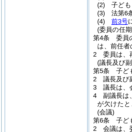
(2)
子ども
(3)
法第6
(4)
前3号
(委員の任期
第4条
委員
は、前任者
2
委員は、
(議長及び副
第5条
子ど
2
議長及び
3
議長は、
4
副議長は
が欠けたと
(会議)
第6条
子ど
2
会議は、