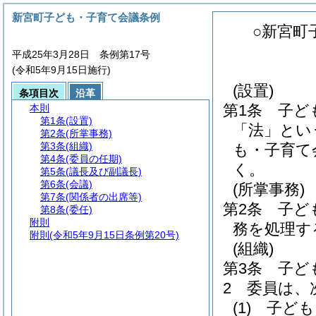
新宮町子ども・子育て会議条例
○新宮町
平成25年3月28日 条例第17号
(令和5年9月15日施行)
(設置)
条項目次
沿革
第1条
子ど
本則
第1条
(設置)
「法」とい
第2条
(所掌事務)
第3条
(組織)
も・子育て
第4条
(委員の任期)
く。
第5条
(議長及び副議長)
第6条
(会議)
(所掌事務)
第7条
(関係者の出席等)
第2条
子ど
第8条
(委任)
附則
務を処理す
附則
(令和5年9月15日条例第20号)
(組織)
第3条
子ど
2
委員は、
(1)
子ども